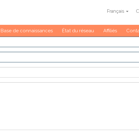
Français
C
Base de connaissances
État du réseau
Affiliés
Cont