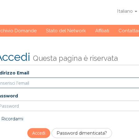
Italiano
rchivio Domande
Stato del Network
Affiliati
Contattac
Accedi
Questa pagina è riservata
dirizzo Email
assword
Ricordami
Password dimenticata?