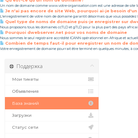
Qu'est-ce qu'un nom de domaine?
Un nom de domaine comme www.votre-organisation.com est une adresse de site We
Je n'ai pas encore de site Web, pourquoi ai-je besoin d'
L'enregistrement de votre nom de domaine garantit désormais que vous possédez 
Quel type de noms de domaine puis-je enregistrer sur dw
Nous proposons tous les domaines ccTLD et gTLD pour la plus part des pays africain
Pourquoi dwebserver.net pour vos noms de domaine
Nous sommes le seul registraire accrédité ICANN opérationnel en Afrique et actuelle
Combien de temps faut-il pour enregistrer un nom de do
Votre enregistrement de domaine pourrait être terminé en quelques minutes, à cond
Поддержка
Мои тикеты
Объявления
База знаний
Загрузки
Статус сети