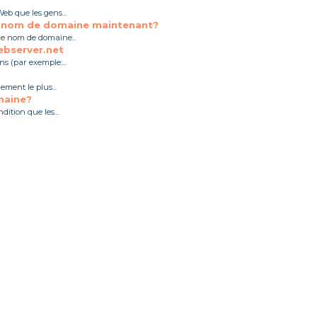
b que les gens...
un nom de domaine maintenant?
le nom de domaine...
ebserver.net
s (par exemple:...
ment le plus...
maine?
ition que les...