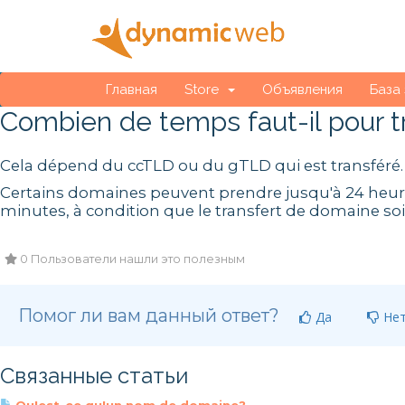
Главная
Store
Объявления
База
Combien de temps faut-il pour 
Cela dépend du ccTLD ou du gTLD qui est transféré.
Certains domaines peuvent prendre jusqu'à 24 heures
minutes, à condition que le transfert de domaine soi
0 Пользователи нашли это полезным
Помог ли вам данный ответ?
Да
Не
Связанные статьи