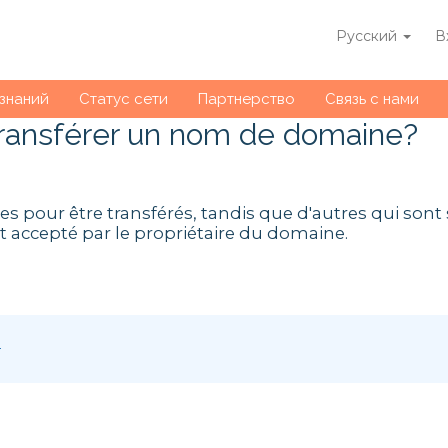
Русский
В
 знаний
Статус сети
Партнерство
Связь с нами
transférer un nom de domaine?
 pour être transférés, tandis que d'autres qui sont
t accepté par le propriétaire du domaine.
т